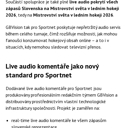
Součástí spolupráce je také plné
live audio pokrytí všech
zápasů Slovenska na Mistrovství světa v ledním hokeji
2026
, tedy na
Mistrovství světa v ledním hokeji 2026
.
GBVision tak pro Sportnet poskytuje nepřetržitý audio servis
během celého turnaje, čímž rozšiřuje možnosti, jak mohou
fanoušci konzumovat hokejový obsah online – a to i v
situacích, kdy nemohou sledovat televizní přenos.
Live audio komentáře jako nový
standard pro Sportnet
Dodávané live audio komentáře pro Sportnet jsou
produkovány profesionálním redakčním týmem GBVision a
distribuovány prostřednictvím vlastní technologické
infrastruktury společnosti. Projekt je zaměřen na:
real-time live audio komentáře ke všem zápasům
slovenské reprezentace,