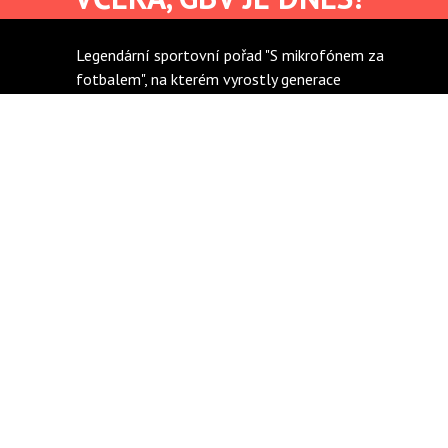
Legendární sportovní pořad "S mikrofónem za
fotbalem", na kterém vyrostly generace
československých fotbalových příznivců od
Aše až po Košice bohužel zanikl v roce 2015.
Pokrok a mediální dění nelze zastavit. Fotbal
směřuje na internet nebo na televizní
obrazovky, pro rádio nezbývá místo. Ale touha
vychutnat si profesionální sportovní audio
komentář, nechat pracovat vlastní fantazii a
představit si dění na stadiónu svého
milovaného klubu ve fanoušcích přetrvává.
GBVision vyplňuje tuhle mezeru na trhu a díky
vlastnímu týmu mezinárodních fotbalových
komentátorů přináší fanouškům na celém
světě radost a zážitky v podobě široké škály
odkomentovaných a odstreamovaných
nezávislých studiových live audio přenosů z