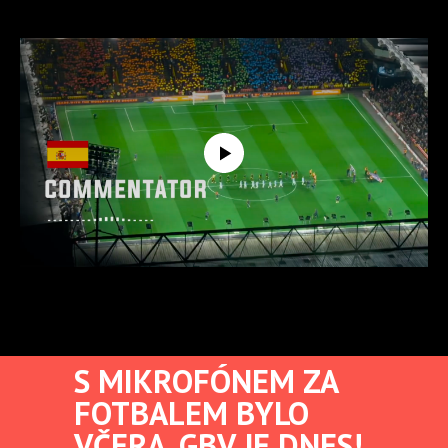
S MIKROFÓNEM ZA
FOTBALEM BYLO
VČERA, GBV JE DNES!