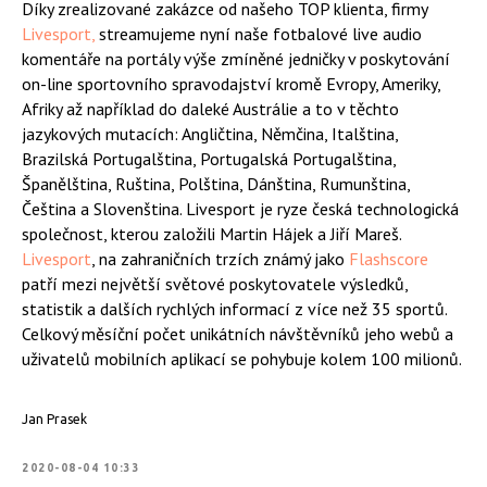
Díky zrealizované zakázce od našeho TOP klienta, firmy
Livesport,
streamujeme nyní naše fotbalové live audio
komentáře na portály výše zmíněné jedničky v poskytování
on-line sportovního spravodajství kromě Evropy, Ameriky,
Afriky až například do daleké Austrálie a to v těchto
jazykových mutacích: Angličtina, Němčina, Italština,
Brazilská Portugalština, Portugalská Portugalština,
Španělština, Ruština, Polština, Dánština, Rumunština,
Čeština a Slovenština. Livesport je ryze česká technologická
společnost, kterou založili Martin Hájek a Jiří Mareš.
Livesport
, na zahraničních trzích známý jako
Flashscore
patří mezi největší světové poskytovatele výsledků,
statistik a dalších rychlých informací z více než 35 sportů.
Celkový měsíční počet unikátních návštěvníků jeho webů a
uživatelů mobilních aplikací se pohybuje kolem 100 milionů.
Jan Prasek
2020-08-04 10:33