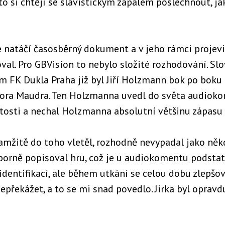
to si chtějí se slávistickým zápalem poslechnout, ja
natáčí časosběrný dokument a v jeho rámci projevil
val. Pro GBVision to nebylo složité rozhodování. Slo
m FK Dukla Praha již byl Jiří Holzmann bok po boku
ora Maudra. Ten Holzmanna uvedl do světa audiokom
tosti a nechal Holzmanna absolutní většinu zápas
Okamžitě do toho vletěl, rozhodně nevypadal jako něk
orně popisoval hru, což je u audiokomentu podsta
dentifikací, ale během utkání se celou dobu zlepšova
epřekážet, a to se mi snad povedlo. Jirka byl opravd