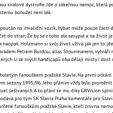
inou svalové dystrofie. Jde o zákeřnou nemoc, která
 kterou bohužel není lék.
upoután na invalidní vozík, hýbat může pouze částí d
t do stran. Že by se z toho ale sesypal a na život j
Ba naopak. Holzmann si svůj život užívá jak jen to jde
rádem Petrem Burdou, alias Stounmanem, vytváří na
terých si ze svých handicapů oba dělají místy i dost 
oletým fanouškem pražské Slavie. Na první utkání 
em sezony 1995/96. Jeho přáním vždy bylo proměnit
el sešívaných. A to přání se mu díky GBVision splnil
t dodává pro tým SK Slavia Praha komentáře pro Slavi
čené fanouškům pražské Slavie, kteří zrovna nemo