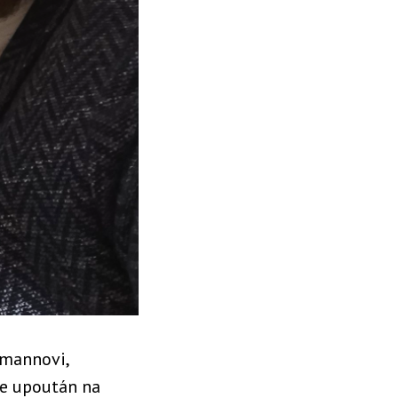
zmannovi,
je upoután na