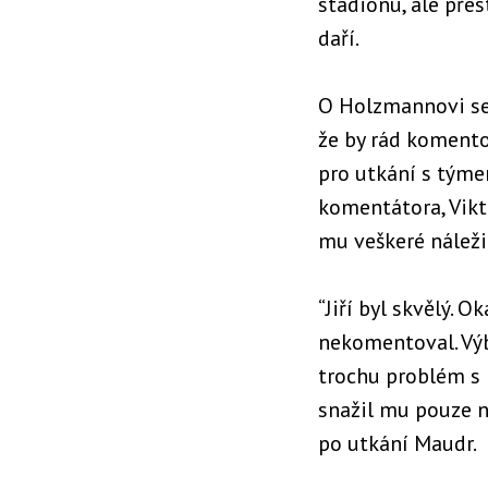
stadionu, ale přes
daří.
O Holzmannovi se 
že by rád komento
pro utkání s týme
komentátora, Vikt
mu veškeré náleži
“Jiří byl skvělý. 
nekomentoval. Výb
trochu problém s i
snažil mu pouze n
po utkání Maudr.