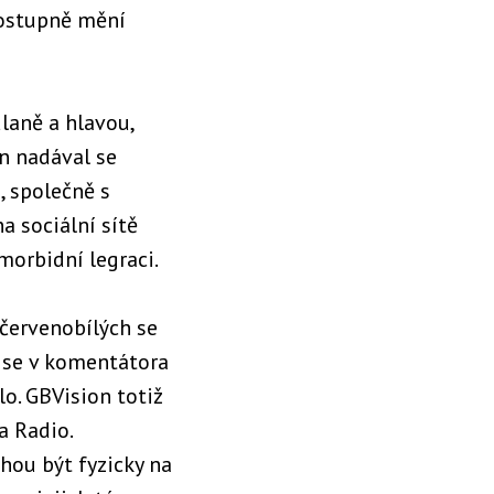
 postupně mění
laně a hlavou,
en nadával se
, společně s
 sociální sítě
morbidní legraci.
červenobílých se
 se v komentátora
o. GBVision totiž
a Radio.
hou být fyzicky na