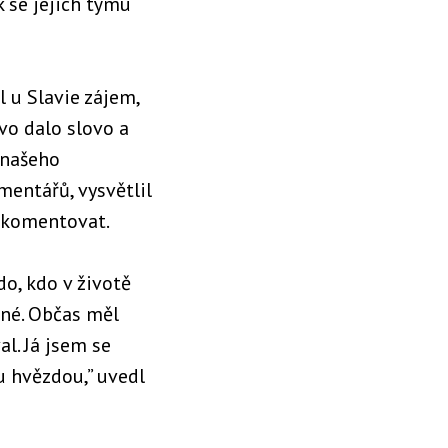
k se jejich týmu
 u Slavie zájem,
vo dalo slovo a
 našeho
entářů, vysvětlil
u komentovat.
do, kdo v životě
tné. Občas měl
l. Já jsem se
u hvězdou,” uvedl