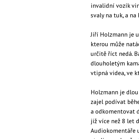
invalidní vozík v
svaly na tuk, a na
Jiří Holzmann je 
kterou může natáče
určitě říct nedá. 
dlouholetým kama
vtipná videa, ve k
Holzmann je dlouh
zajel podívat běh
a odkomentovat du
již více než 8 le
Audiokomentáře ur