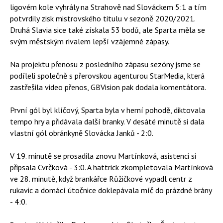
ligovém kole vyhrály na Strahově nad Slováckem 5:1 a tím
potvrdily zisk mistrovského titulu v sezoně 2020/2021.
Druhá Slavia sice také získala 53 bodů, ale Sparta měla se
svým městským rivalem lepší vzájemné zápasy.
Na projektu přenosu z posledního zápasu sezóny jsme se
podíleli společně s přerovskou agenturou StarMedia, která
zastřešila video přenos, GBVision pak dodala komentátora.
První gól byl klíčový, Sparta byla v herní pohodě, diktovala
tempo hry a přidávala další branky. V desáté minutě si dala
vlastní gól obránkyně Slovácka Janků - 2:0.
V 19. minutě se prosadila znovu Martínková, asistenci si
připsala Cvrčková - 3:0. A hattrick zkompletovala Martínková
ve 28. minutě, když brankářce Růžičkové vypadl centr z
rukavic a domácí útočnice doklepávala míč do prázdné brány
- 4:0.