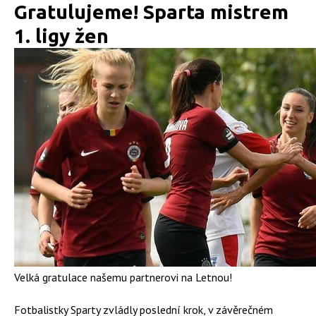
Gratulujeme! Sparta mistrem
1. ligy žen
Velká gratulace našemu partnerovi na Letnou!
Fotbalistky Sparty zvládly poslední krok, v závěrečném