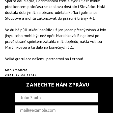
Sparta dál tlačila, Pochmanová trefila tyčku. Šest minut
před koncem poločasu se ke slovu dostalo i Slovácko. Holá
dostala dobrý míč za obranu, udělala kličku i golmance
Sloupové a mohla zakončovat do prázdné brány - 4:1.
Ve druhé půli utkání nabídlo už jen jeden přesný zásah. A kdo
jiný u toho mohl být než opět Martínková. Ringelová po
pravé straně sprintem zatáhla míč dopředu, našla volnou
Martínkovou a ta dala na konečných 5:1.
Velká gratulace našemu partnerovi na Letnou!
Matúš Maďaras
2021-06-23 16:46
ZANECHTE NÁM ZPRÁVU