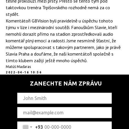
těsně proklouzl mezi prsty. Přesto se tento tým pod
taktovkou trenéra Trpišovského rozhodně nemá za co
stydět.
Komentátoři GBVision byli pravidelně u úspěchu tohoto
týmu v lize i mezinárodní soutěži. Fanouškům Slavie, kteří
nemohli dorazit přímo na stadion zprostředkovali audio
komentář plný emocí a radosti. Jsme nesmírně šťastní, že
můžeme spolupracovat s takovým partnerem, jako je právě
Slavia Praha a doufáme, že naši komentátoři společně s
tímto klubem zažijí ještě mnoho úspěchů.
Matúš Maďaras
2022-04-16 10:56
ZANECHTE NÁM ZPRÁVU
+93