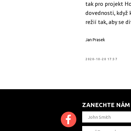
tak pro projekt Ho
dovednosti, když 
režií tak, aby se 
Jan Prasek
2020-10-20 17:37
ZANECHTE NÁM