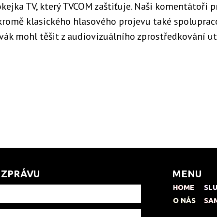
kejka TV, který TVCOM zaštiťuje. Naši komentátoři pr
kromě klasického hlasového projevu také spolupraco
divák mohl těšit z audiovizuálního zprostředkování ut
 ZPRÁVU
MENU
HOME
HOME
SL
SL
O NÁS
O NÁS
SA
SA