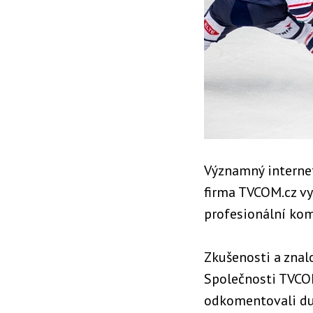
Významný internet
firma TVCOM.cz vy
profesionální kom
Zkušenosti a znal
Společnosti TVCOM
odkomentovali due