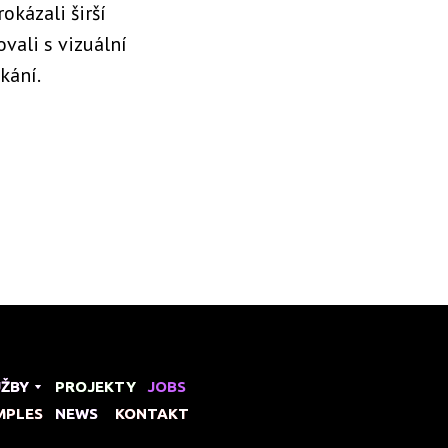
okázali širší
vali s vizuální
kání.
UŽBY
UŽBY
PROJEKTY
PROJEKTY
JOBS
MPLES
MPLES
NEWS
NEWS
KONTAKT
KONTAKT