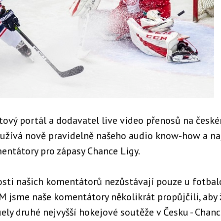
ový portál a dodavatel live video přenosů na české
užívá nově pravidelně našeho audio know-how a na
entátory pro zápasy Chance Ligy.
osti našich komentátorů nezůstávají pouze u fotbal
 jsme naše komentátory několikrát propůjčili, aby 
ly druhé nejvyšší hokejové soutěže v Česku - Chance