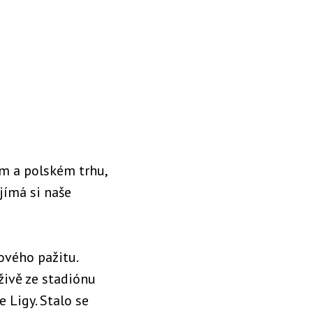
m a polském trhu,
jímá si naše
ového pažitu.
živě ze stadiónu
 Ligy. Stalo se